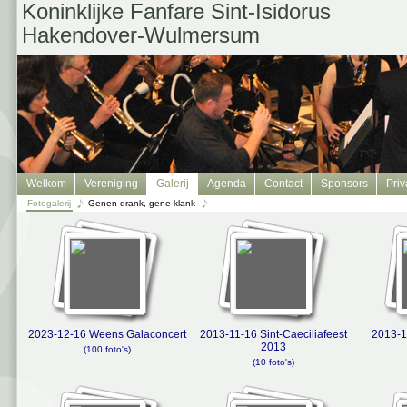
Koninklijke Fanfare Sint-Isidorus
Hakendover-Wulmersum
Welkom
Vereniging
Galerij
Agenda
Contact
Sponsors
Priv
Fotogalerij
Genen drank, gene klank
2023-12-16 Weens Galaconcert
2013-11-16 Sint-Caeciliafeest
2013-1
2013
(100 foto's)
(10 foto's)